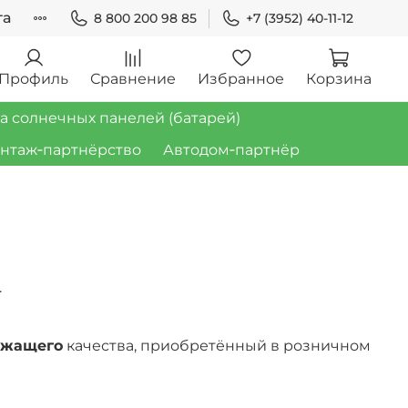
та
8 800 200 98 85
+7 (3952) 40-11-12
Профиль
Сравнение
Избранное
Корзина
а солнечных панелей (батарей)
нтаж‑партнёрство
Автодом‑партнёр
.
ежащего
качества, приобретённый в розничном