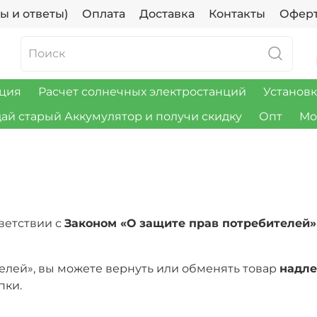
ы и ответы)
Оплата
Доставка
Контакты
Офер
ция
Расчет солнечных электростанций
Установк
ай старый Аккумулятор и получи скидку
Опт
Мо
ветствии с
Законом «О защите прав потребителей»
телей», вы можете вернуть или обменять товар
надл
пки.