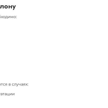
алону
бходимо:
ся в случаях:
уатации