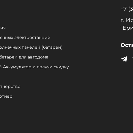
+7 (
г. И
"Бри
ция
нечных электростанций
Ост
солнечных панелей (батарей)
батареи для автодома
й Аккумулятор и получи скидку
тнёрство
ртнёр