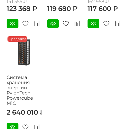
141 555 ₽
162 958 ₽
123 368 ₽
119 680 ₽
117 600 ₽
Предзаказ
Система
хранения
энергии
PylonTech
Powercube
M1C
2 640 010 ₽