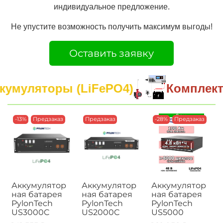
индивидуальное предложение.
Не упустите возможность получить максимум выгоды!
Оставить заявку
кумуляторы (LiFePO4)
Комплект
-13%
Предзаказ
Предзаказ
-28%
Предзаказ
Аккумулятор
Аккумулятор
Аккумулятор
ная батарея
ная батарея
ная батарея
PylonTech
PylonTech
PylonTech
US3000C
US2000C
US5000