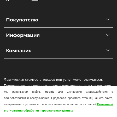
Покупателю
Информация
Компания
Фактическая стоимость товаров или услуг может отличаться.
Предварительно необходимо проконсультироваться с менеджером
Мы используем файлы
cookie
для улучшения взаимодействия с
по наличию и стоимости товаров или услуг.
пользователями и обслуживания. Продолжая просмотр страниц нашего сайта,
Интернет-магазин wind-solar.ru не гарантирует фактического
вы принимаете условия его использования и соглашаетесь с нашей
Политикой
наличия оборудования в Вашем регионе!
в отношении обработки персональных данных
Доставка по всей России осуществляется силами транспортных