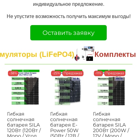
индивидуальное предложение.
Не упустите возможность получить максимум выгоды!
Оставить заявку
уляторы (LiFePO4)
Комплекты И
-38%
-25%
Предзаказ
-11%
Предзаказ
Гибкая
Гибкая
Гибкая
солнечная
солнечная
солнечная
батарея SILA
батарея E-
батарея SILA
120Вт (120Вт /
Power 50W
200Вт (200W /
Mono / Угол
(50Вт / 12В /
12V / Mono /