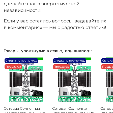
сделайте шаг к энергетической
независимости!
Если у вас остались вопросы, задавайте их
в комментариях — мы с радостью ответим!
Товары, упомянутые в статье, или аналоги:
Скидка по промокоду
Скидка по промокоду
Скидка
Предзаказ
Предзаказ
Предза
Сетевая Солнечная
Сетевая Солнечная
Сетев
Электростанция 5 кВт
Электростанция 6 кВт
Электр