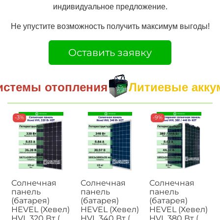
индивидуальное предложение.
Не упустите возможность получить максимум выгоды!
Оставить заявку
истемы отопления
Литиевые аккум
-3%
-9%
Солнечная
Солнечная
Солнечная
панель
панель
панель
(батарея)
(батарея)
(батарея)
HEVEL (Хевел)
HEVEL (Хевел)
HEVEL (Хевел)
HVL 320 Вт (
HVL 340 Вт (
HVL 380 Вт (