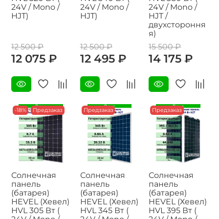
24V / Mono /
24V / Mono /
24V / Mono /
HJT)
HJT)
HJT /
двухстороння
я)
12 500 ₽
12 500 ₽
15 500 ₽
12 075 ₽
12 495 ₽
14 175 ₽
-18%
Предзаказ
Предзаказ
Предзаказ
Солнечная
Солнечная
Солнечная
панель
панель
панель
(батарея)
(батарея)
(батарея)
HEVEL (Хевел)
HEVEL (Хевел)
HEVEL (Хевел)
HVL 305 Вт (
HVL 345 Вт (
HVL 395 Вт (