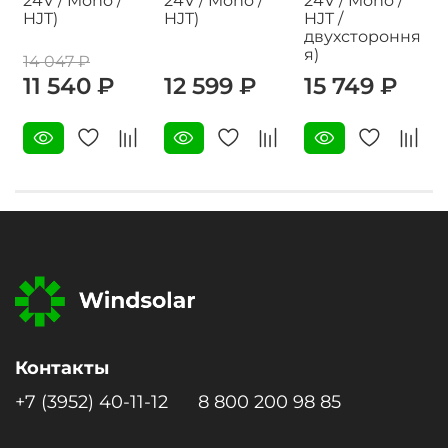
24V / Mono /
24V / Mono /
24V / Mono /
HJT)
HJT)
HJT /
двухстороння
я)
14 047 ₽
11 540 ₽
12 599 ₽
15 749 ₽
Контакты
+7 (3952) 40-11-12
8 800 200 98 85