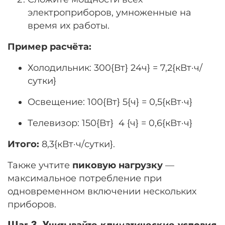
электроприборов, умноженные на
время их работы.
Пример расчёта:
Холодильник:
300{Вт} 24ч} = 7,2{кВт·ч/
сутки}
Освещение:
100{Вт} 5{ч} = 0,5{кВт·ч}
Телевизор:
150{Вт} 4 {ч} = 0,6{кВт·ч}
Итого:
8,3{кВт·ч/сутки}
.
Также учтите
пиковую нагрузку
—
максимальное потребление при
одновременном включении нескольких
приборов.
Шаг 3. Учитывайте климатические условия