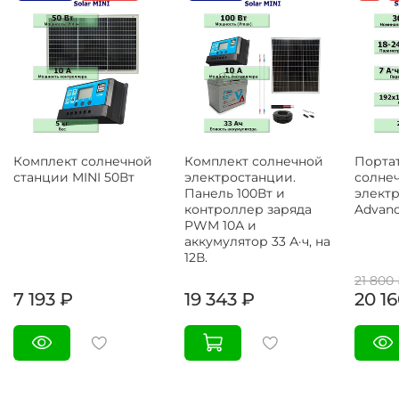
Комплект солнечной
Комплект солнечной
Порта
станции MINI 50Вт
электростанции.
солне
Панель 100Вт и
электр
контроллер заряда
Advanc
PWM 10А и
аккумулятор 33 А·ч, на
12В.
21 800
7 193 ₽
19 343 ₽
20 1