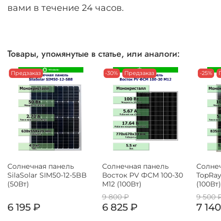
вами в течение 24 часов.
Товары, упомянутые в статье, или аналоги:
Предзаказ
-30%
Предзаказ
-25%
Солнечная панель
Солнечная панель
Солне
SilaSolar SIM50-12-5BB
Восток PV ФСМ 100-30
TopRay
(50Вт)
M12 (100Вт)
(100Вт)
9 800 ₽
9 500 
6 195 ₽
6 825 ₽
7 140