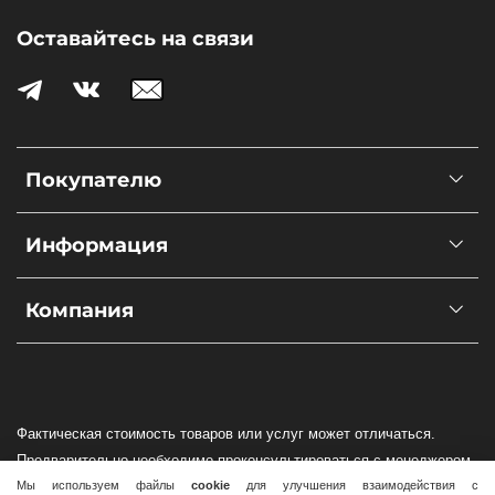
Оставайтесь на связи
Покупателю
Информация
Компания
Фактическая стоимость товаров или услуг может отличаться.
Предварительно необходимо проконсультироваться с менеджером
по наличию и стоимости товаров или услуг.
Мы используем файлы
cookie
для улучшения взаимодействия с