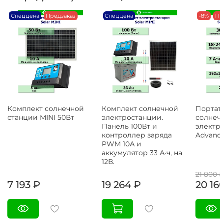
Спеццена
Предзаказ
Спеццена
-8%
П
Комплект солнечной
Комплект солнечной
Порта
станции MINI 50Вт
электростанции.
солне
Панель 100Вт и
электр
контроллер заряда
Advanc
PWM 10А и
аккумулятор 33 А·ч, на
12В.
21 800
7 193 ₽
19 264 ₽
20 1