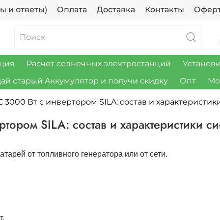
ы и ответы)
Оплата
Доставка
Контакты
Офер
ция
Расчет солнечных электростанций
Установк
ай старый Аккумулятор и получи скидку
Опт
Мо
 3000 Вт с инвертором SILA: состав и характеристи
тором SILA: состав и характеристики с
тарей от топливного генератора или от сети.
т.