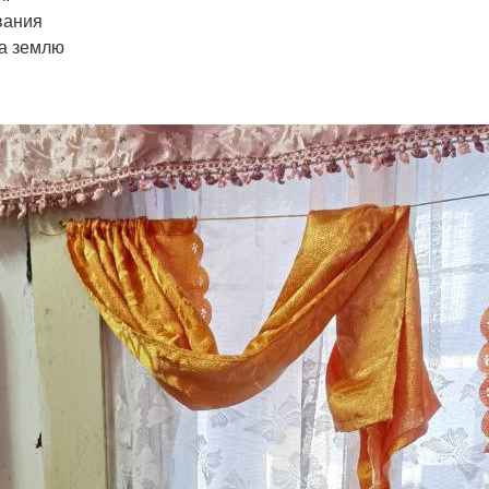
вания
на землю