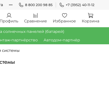
та
8 800 200 98 85
+7 (3952) 40-11-12
Профиль
Сравнение
Избранное
Корзина
а солнечных панелей (батарей)
нтаж‑партнёрство
Автодом‑партнёр
ки системы
истемы