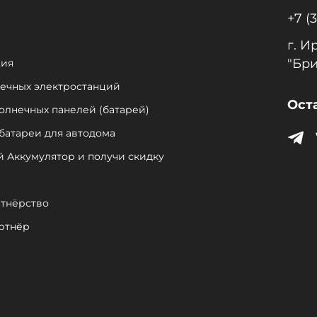
+7 (
г. И
"Бри
ция
нечных электростанций
Ост
солнечных панелей (батарей)
батареи для автодома
й Аккумулятор и получи скидку
тнёрство
ртнёр