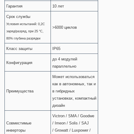
Гарантия
10 лет
Cрок службы
Условия испытаний: 0,2С
>6000 циклов
заряд/разряд, при 25 °С,
80% глубина разрядки
Класс защиты
IP65
до 4 модулей
Конфигурация
параллельно
Может использоваться
как в автономных, так и
Преимущества
в гибридных
установках, компактный
дизайн
Victron / SMA / Goodwe
Совместимые
/ Imeon / Solis / SAJ
инверторы
/ Growatt / Luxpower /