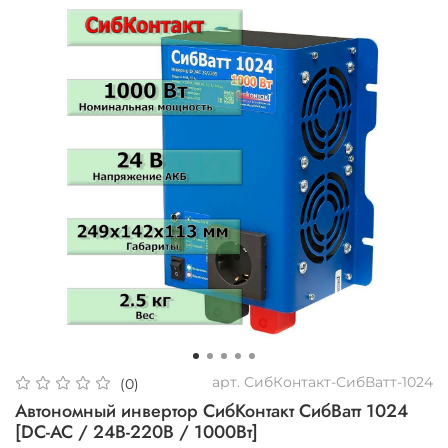
арт.
СибКонтакт-СибВатт-1024
(0)
Автономный инвертор СибКонтакт СибВатт 1024
[DC-AC / 24В-220В / 1000Вт]