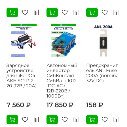
Зарядное
Автономный
Предохранит
устройство
инвертор
ель ANL Fuse
для LiFePO4
СибКонтакт
200А (nominal
АКБ SCLP12-
СибВатт 1012
32V DC)
20 (12В / 20А)
[DC-AC /
12В-220В /
1000Вт]
7 560 ₽
17 850 ₽
158 ₽