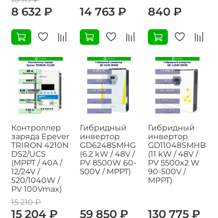
8 632 ₽
14 763 ₽
840 ₽
Контроллер
Гибридный
Гибридный
заряда Epever
инвертор
инвертор
TRIRON 4210N
GD6248SMHG
GD11048SMHB
DS2/UCS
(6.2 kW / 48V /
(11 kW / 48V /
(MPPT / 40A /
PV 8500W 60-
PV 5500x2 W
12/24V /
500V / MPPT)
90-500V /
520/1040W /
MPPT)
PV 100Vmax)
15 210 ₽
15 204 ₽
59 850 ₽
130 775 ₽