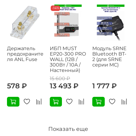
-14%
Держатель
ИБП MUST
Модуль SRNE
предохраните
EP20-300 PRO
Bluetooth BT-
ля ANL Fuse
WALL (12В /
2 (для SRNE
300Вт / 10A /
серии MC)
Настенный)
15 600 ₽
578 ₽
13 493 ₽
1 777 ₽
Показать еще