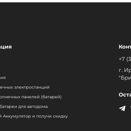
ация
Кон
+7 (
г. И
"Бри
ция
нечных электростанций
Ост
солнечных панелей (батарей)
батареи для автодома
й Аккумулятор и получи скидку