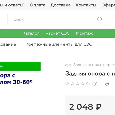
ы и ответы)
Оплата
Доставка
Контакты
Офер
Каталог
Расчет СЭС
Монтаж
дование
Крепежные элементы для СЭС
арт.
Задняя опора с пере
Задняя опора с 
(0)
2 048 ₽