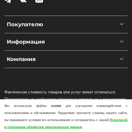
Покупателю
Информация
Компания
Фактическая стоимость товаров или услуг может отличаться.
Предварительно необходимо проконсультироваться с менеджером
Мы используем файлы
cookie
для улучшения взаимодействия с
по наличию и стоимости товаров или услуг.
пользователями и обслуживания. Продолжая просмотр страниц нашего сайта,
Интернет-магазин wind-solar.ru не гарантирует фактического
вы принимаете условия его использования и соглашаетесь с нашей
Политикой
наличия оборудования в Вашем регионе!
в отношении обработки персональных данных
Доставка по всей России осуществляется силами транспортных